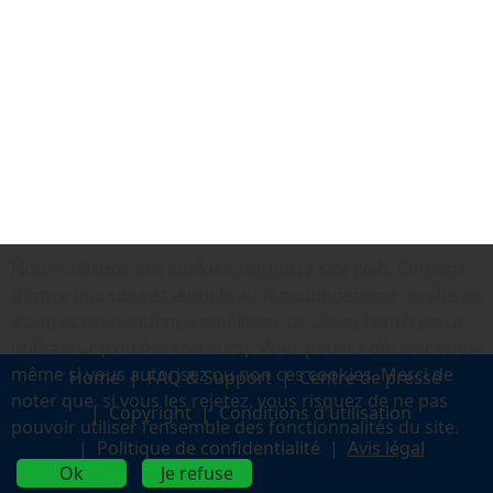
Nous utilisons des cookies sur notre site web. Certains
d’entre eux sont essentiels au fonctionnement du site et
d’autres nous aident à améliorer ce site et l’expérience
utilisateur (cookies traceurs). Vous pouvez décider vous-
même si vous autorisez ou non ces cookies. Merci de
Home
FAQ & Support
Centre de presse
noter que, si vous les rejetez, vous risquez de ne pas
Copyright
Conditions d'utilisation
pouvoir utiliser l’ensemble des fonctionnalités du site.
Politique de confidentialité
Avis légal
Ok
Je refuse