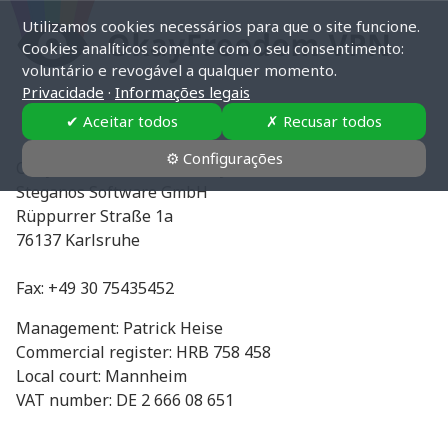
Utilizamos cookies necessários para que o site funcione.
Cookies analíticos somente com o seu consentimento:
voluntário e revogável a qualquer momento.
Privacidade
·
Informações legais
✔ Aceitar todos
✗ Recusar todos
⚙ Configurações
OkayFreedom is a service by:
Steganos Software GmbH
Rüppurrer Straße 1a
76137 Karlsruhe
Fax: +49 30 75435452
Management: Patrick Heise
Commercial register: HRB 758 458
Local court: Mannheim
VAT number: DE 2 666 08 651