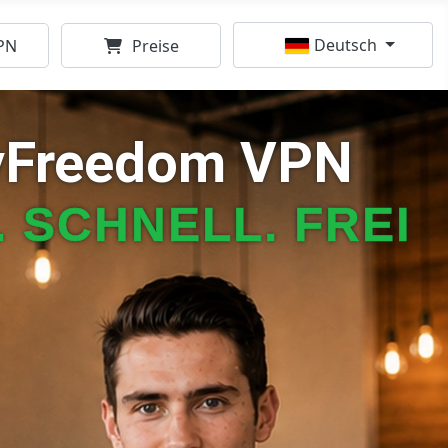
Sprache auswählen
Deutsch
PN
Preise
yFreedom VPN
. SCHNELL. FREI