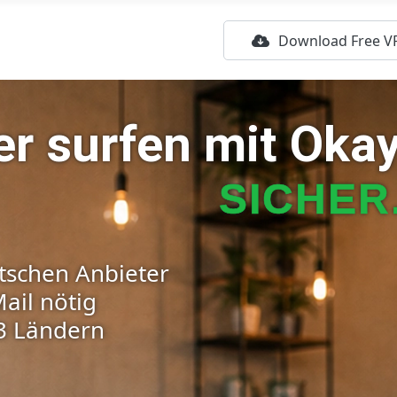
Download Free V
er surfen
mit Oka
SICHER
schen Anbieter
ail nötig
3 Ländern