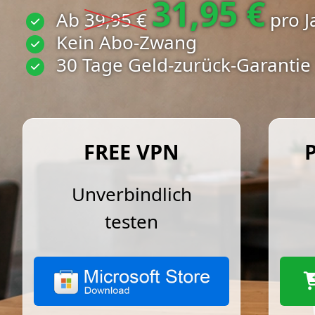
31,95 €
Ab
39,95 €
pro J
Kein Abo-Zwang
30 Tage Geld-zurück-Garantie
FREE VPN
Unverbindlich
testen